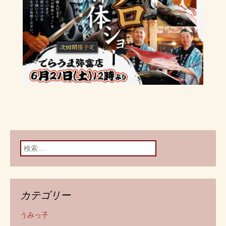
検索:
カテゴリー
うみっ子