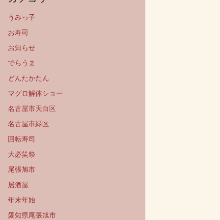
うみっ子
お寿司
お知らせ
でらうま
どんたかたん
マグロ解体ショー
名古屋市天白区
名古屋市緑区
回転寿司
大必笑祭
尾張旭市
居酒屋
年末年始
愛知県尾張旭市