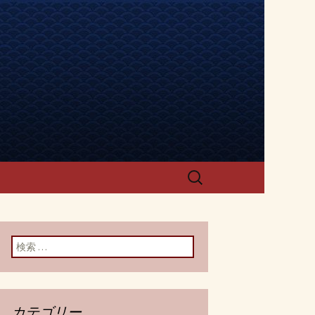
「でらうま」
検
索:
検索:
カテゴリー