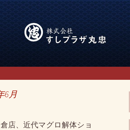
「でらうま」の公式ブログです。
み会なら回転寿司
年6月
朝倉店、近代マグロ解体ショ