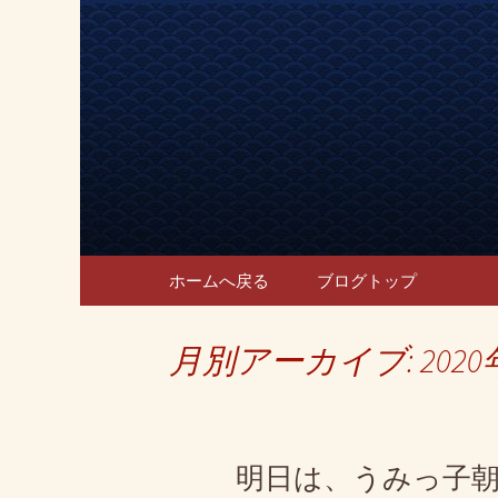
宴会、飲み会なら回転寿司
宴会、飲
のブログ
コンテンツへ移動
ホームへ戻る
ブログトップ
月別アーカイブ: 2020
明日は、うみっ子