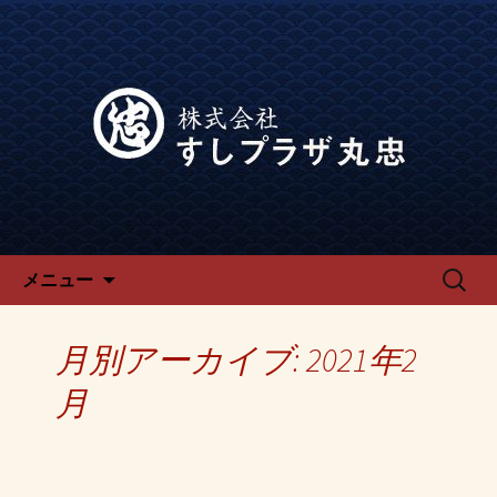
宴会、飲み会なら回転寿司「でらう
ま」の公式ブログです。
宴会、飲み会なら回転寿司「で
らうま」のブログ
コンテンツへ移動
検
メニュー
索:
月別アーカイブ: 2021年2
月