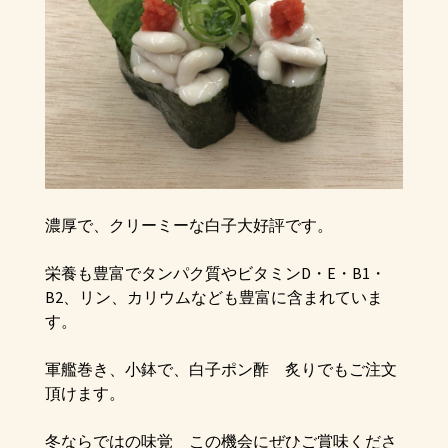
濃厚で、クリーミーな白子大好評です。
栄養
も豊富で
タンパク質やビタミン
D
・
E
・
B1
・
B2
、リン、カリウムなども豊富に含まれていま
す
。
軍艦巻き、小鉢で、白子ポン酢
炙りでもご注文
頂けます。
冬ならではの味覚
この機会にぜひご賞味くださ