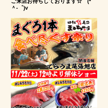
ご来店お待ちしております☆⌒(*
＾-゜)v