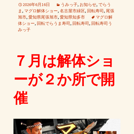
2026年6月16日
うみっ子
,
お知らせ
,
でらう
ま
,
マグロ解体ショー
,
名古屋市緑区
,
回転寿司
,
尾張
旭市
,
愛知県尾張旭市
,
愛知県知多市
マグロ解
体ショー
,
回転でらうま寿司
,
回転寿司
,
回転寿司う
みっ子
７月は解体ショ
ーが２か所で開
催