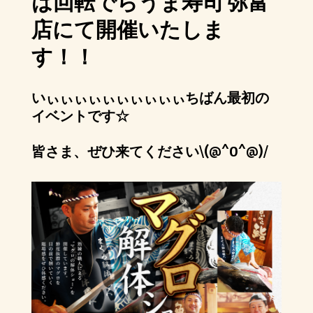
は回転でらうま寿司 弥富
店にて開催いたしま
す！！
いぃぃぃぃぃぃぃぃぃぃちばん最初の
イベントです☆
皆さま、ぜひ来てください\(@^0^@)/