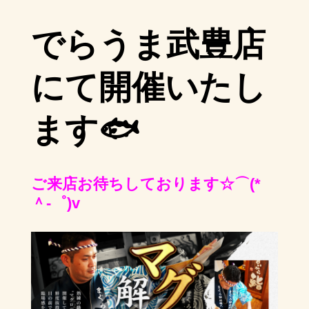
でらうま武豊店
にて開催いたし
ます🐟
ご来店お待ちしております☆⌒(*
＾-゜)v