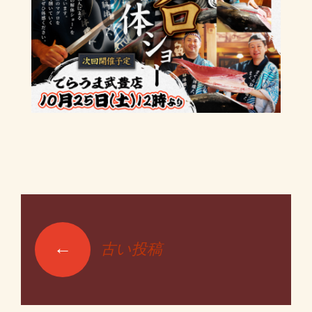
←
古い投稿
投稿ナビゲーショ
ン