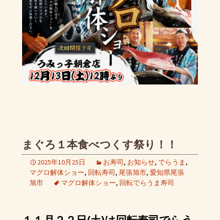
まぐろ１本食べつくす祭り！！
2025年10月25日
お寿司
,
お知らせ
,
でらうま
,
マグロ解体ショー
,
回転寿司
,
尾張旭市
,
愛知県尾張
旭市
マグロ解体ショー
,
回転でらうま寿司