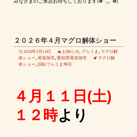
みなさまのご来店お待ちしております(❁´◡`❁)
２０２６年４月マグロ解体ショー
2026年3月14日
お知らせ
,
でらうま
,
マグロ解
体ショー
,
尾張旭市
,
愛知県尾張旭市
マグロ解
体ショー
,
回転でらうま寿司
４月１１日(土)
１２時
より