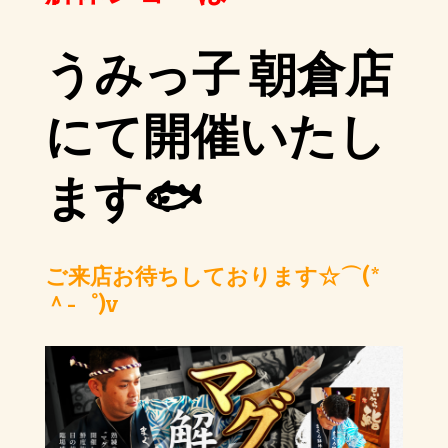
うみっ子 朝倉店
にて開催いたし
ます🐟
ご来店お待ちしております☆⌒(*
＾-゜)v