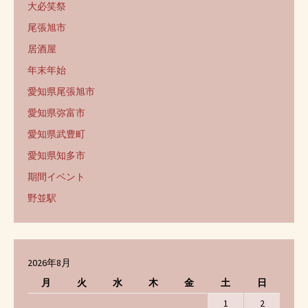
大必笑祭
尾張旭市
居酒屋
年末年始
愛知県尾張旭市
愛知県弥富市
愛知県武豊町
愛知県知多市
期間イベント
野並駅
2026年8月
月
火
水
木
金
土
日
1
2