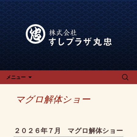
宴会、飲み会なら回転寿司「でらう
ま」の公式ブログです。
宴会、飲み会なら回転寿司「で
らうま」のブログ
コンテンツへ移動
検
メニュー
索:
マグロ解体ショー
２０２６年７月 マグロ解体ショー