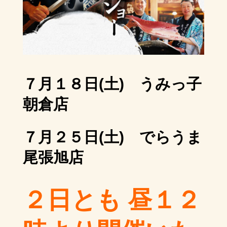
７月１８日(土) うみっ子
朝倉店
７月２５日(土) でらうま
尾張旭店
２日とも 昼１２