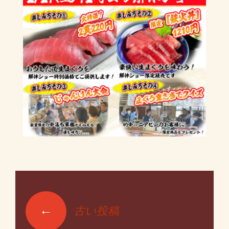
←
古い投稿
投稿ナビゲーショ