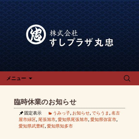
宴会、飲み会なら回転寿司「でらう
ま」の公式ブログです。
宴会、飲み会なら回転寿司「で
らうま」のブログ
コンテンツへ移動
検
メニュー
索:
臨時休業のお知らせ
固定表示
うみっ子
,
お知らせ
,
でらうま
,
名古
屋市緑区
,
尾張旭市
,
愛知県尾張旭市
,
愛知県弥富市
,
愛知県武豊町
,
愛知県知多市