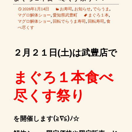
2026年1月14日
お寿司
,
お知らせ
,
でらうま
,
マグロ解体ショー
,
愛知県武豊町
まぐろ１本
,
マグロ解体ショー
,
回転でらうま寿司
,
回転寿司
,
食
べ尽くす
２月２１日(土)は武豊店で
まぐろ１本食べ
尽くす祭り
を開催します(≧∇≦)ﾉ☆