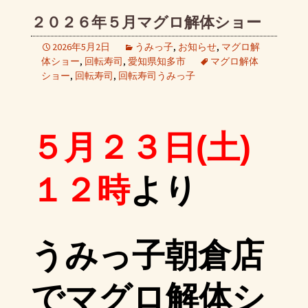
２０２６年５月マグロ解体ショー
2026年5月2日
うみっ子
,
お知らせ
,
マグロ解
体ショー
,
回転寿司
,
愛知県知多市
マグロ解体
ショー
,
回転寿司
,
回転寿司うみっ子
５月２３日(土)
より
１２時
うみっ子朝倉店
でマグロ解体シ