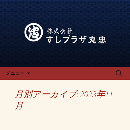
宴会、飲み会なら回転寿司「でらう
ま」の公式ブログです。
宴会、飲み会なら回転寿司「で
らうま」のブログ
コンテンツへ移動
検
メニュー
索:
月別アーカイブ: 2023年11
月