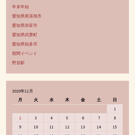
年末年始
愛知県尾張旭市
愛知県弥富市
愛知県武豊町
愛知県知多市
期間イベント
野並駅
2020年11月
月
火
水
木
金
土
日
1
2
3
4
5
6
7
8
9
10
11
12
13
14
15