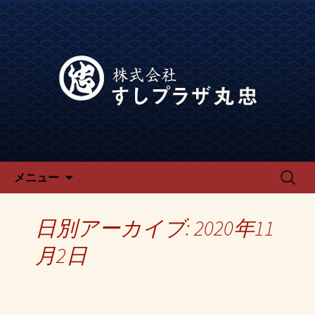
宴会、飲み会なら回転寿司「でらう
ま」の公式ブログです。
宴会、飲み会なら回転寿司「で
らうま」のブログ
コンテンツへ移動
検
メニュー
索:
日別アーカイブ: 2020年11
月2日