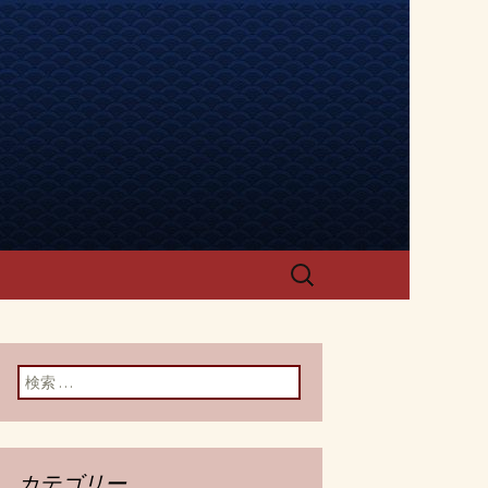
「でらうま」
検
索:
検索:
カテゴリー