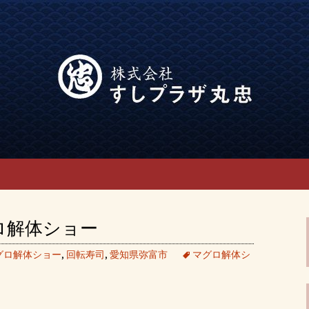
「でらうま」の公式ブログです。
み会なら回転寿司
グロ解体ショー
グロ解体ショー
,
回転寿司
,
愛知県弥富市
マグロ解体シ