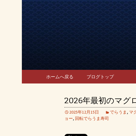
宴会、飲み会なら回転寿司
宴会、飲
のブログ
コンテンツへ移動
ホームへ戻る
ブログトップ
2026年最初のマ
2025年12月15日
でらうま
,
マ
ョー
,
回転でらうま寿司