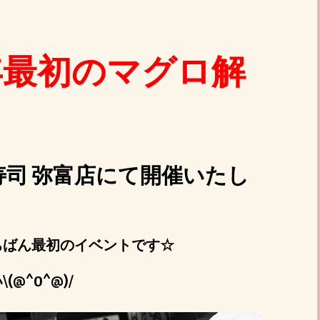
年最初のマグロ解
司 弥富店にて開催いたし
ちばん最初のイベントです☆
@^0^@)/