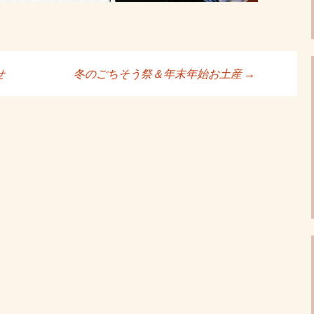
せ
冬のごちそう祭＆年末年始お土産
→
ョン