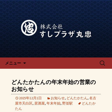
宴会、飲み会なら回転寿司「でらう
ま」の公式ブログです。
宴会、飲み会なら回転寿司「で
らうま」のブログ
コンテンツへ移動
検
メニュー
索:
どんたかたんの年末年始の営業の
お知らせ
2025年12月1日
お知らせ
,
どんたかたん
,
名古
屋市天白区
,
居酒屋
,
年末年始
,
野並駅
どんたか
たん