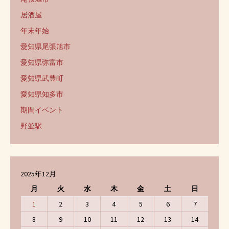
居酒屋
年末年始
愛知県尾張旭市
愛知県弥富市
愛知県武豊町
愛知県知多市
期間イベント
野並駅
2025年12月
月
火
水
木
金
土
日
1
2
3
4
5
6
7
8
9
10
11
12
13
14