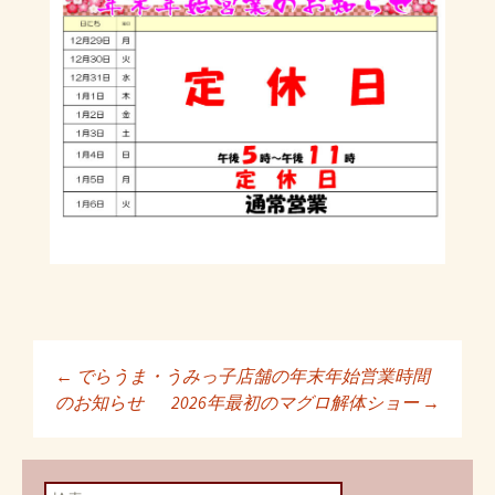
←
でらうま・うみっ子店舗の年末年始営業時間
投稿ナビゲーショ
のお知らせ
2026年最初のマグロ解体ショー
→
ン
検索: