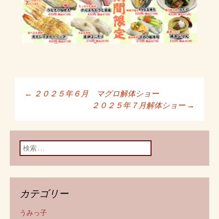
←
２０２５年６月 マグロ解体ショー
投稿ナビゲーショ
２０２５年７月解体ショー
→
ン
検索:
カテゴリー
うみっ子