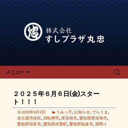
宴会、飲み会なら回転寿司「でらう
ま」の公式ブログです。
宴会、飲み会なら回転寿司「で
らうま」のブログ
コンテンツへ移動
検
メニュー
索:
２０２５年６月６日(金)スター
ト！！！
2025年6月3日
うみっ子
,
お知らせ
,
でらうま
,
名古屋市緑区
,
回転寿司
,
尾張旭市
,
愛知県尾張旭市
,
愛知県弥富市
,
愛知県武豊町
,
愛知県知多市
,
期間イ