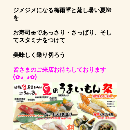
ジメジメになる梅雨☔と蒸し暑い夏🌺
を
お寿司🍣であっさり・さっぱり、そし
てスタミナをつけて
美味しく乗り切ろう
皆さまのご来店お待ちしております
(✿◕‿◕✿)