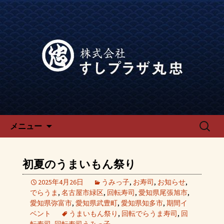
宴会、飲み会なら回転寿司「でらう
ま」の公式ブログです。
宴会、飲み会なら回転寿司「で
らうま」のブログ
コンテンツへ移動
検
メニュー
索:
初夏のうまいもん祭り
2025年4月26日
うみっ子
,
お寿司
,
お知らせ
,
でらうま
,
名古屋市緑区
,
回転寿司
,
愛知県尾張旭市
,
愛知県弥富市
,
愛知県武豊町
,
愛知県知多市
,
期間イ
ベント
うまいもん祭り
,
回転でらうま寿司
,
回