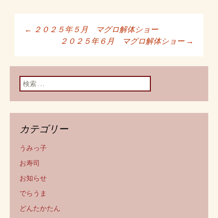
←
２０２５年５月 マグロ解体ショー
投稿ナビゲーショ
２０２５年６月 マグロ解体ショー
→
ン
検索:
カテゴリー
うみっ子
お寿司
お知らせ
でらうま
どんたかたん