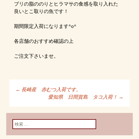
ブリの脂ののりとヒラマサの食感を取り入れた
良いとこ取りの魚です！
期間限定入荷になります^o^
各店舗のおすすめ確認の上
ご注文下さいませ。
←
長崎産 赤むつ入荷です。
投稿ナビゲーショ
愛知県 日間賀島 タコ入荷！
→
ン
検索: