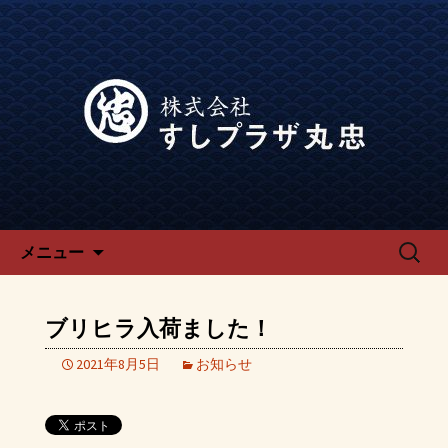
宴会、飲み会なら回転寿司「でらう
ま」の公式ブログです。
宴会、飲み会なら回転寿司「で
らうま」のブログ
コンテンツへ移動
検
メニュー
索:
ブリヒラ入荷ました！
2021年8月5日
お知らせ