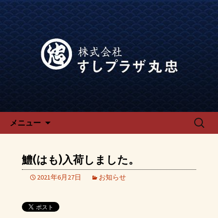
宴会、飲み会なら回転寿司「でらう
ま」の公式ブログです。
宴会、飲み会なら回転寿司「で
らうま」のブログ
コンテンツへ移動
検
メニュー
索:
鱧(はも)入荷しました。
2021年6月27日
お知らせ