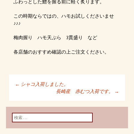
ふわっとした鱧を握る前に軽く炙ります。
この時期ならではの、ハモお試しくださいませ
♪♪♪
梅肉握り ハモ天ぷら 3貫盛り など
各店舗のおすすめ確認の上ご注文ください。
←
シャコ入荷しました。
投稿ナビゲーショ
長崎産 赤むつ入荷です。
→
ン
検索: